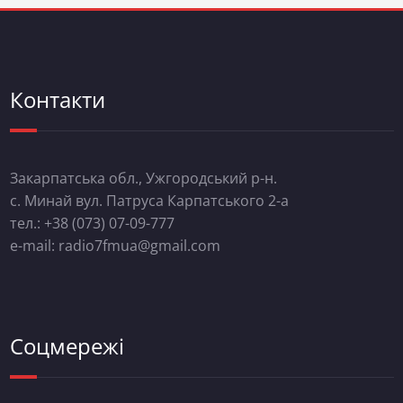
Контакти
Закарпатська обл., Ужгородський р-н.
с. Минай вул. Патруса Карпатського 2-а
тел.: +38 (073) 07-09-777
e-mail: radio7fmua@gmail.com
Соцмережі