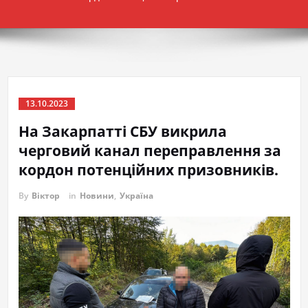
13.10.2023
На Закарпатті СБУ викрила
черговий канал переправлення за
кордон потенційних призовників.
By
Віктор
in
Новини
,
Україна