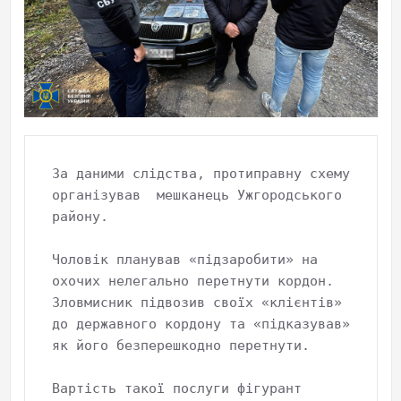
За даними слідства, протиправну схему 
організував  мешканець Ужгородського 
району. 

Чоловік планував «підзаробити» на 
охочих нелегально перетнути кордон. 
Зловмисник підвозив своїх «клієнтів» 
до державного кордону та «підказував» 
як його безперешкодно перетнути.  

Вартість такої послуги фігурант 