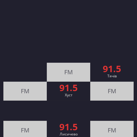
91.5
FM
Тячів
91.5
FM
FM
Хуст
91.5
FM
FM
Лисичево