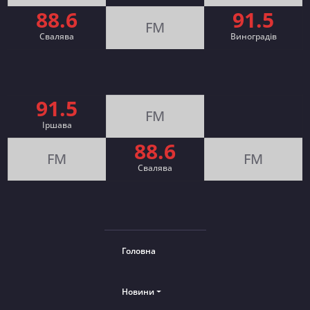
88.6
91.5
FM
Свалява
Виноградів
91.5
FM
Іршава
88.6
FM
FM
Cвалява
Головна
Новини