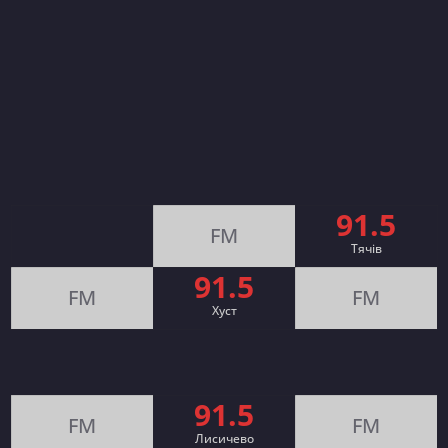
91.5
FM
Тячів
91.5
FM
FM
Хуст
91.5
FM
FM
Лисичево