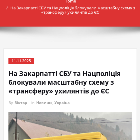
Home
На Закарпатті СБУ та Нацполіція блокували масштабну схему з
«трансферу» ухилянтів до ЄС
11.11.2025
На Закарпатті СБУ та Нацполіція
блокували масштабну схему з
«трансферу» ухилянтів до ЄС
By
Віктор
in
Новини
,
Україна