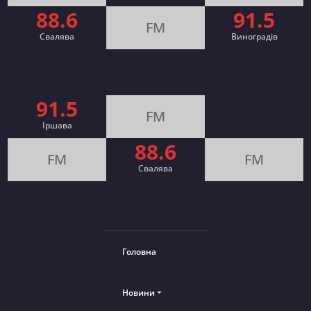
88.6
91.5
FM
Свалява
Виноградів
91.5
FM
Іршава
88.6
FM
FM
Cвалява
Головна
Новини