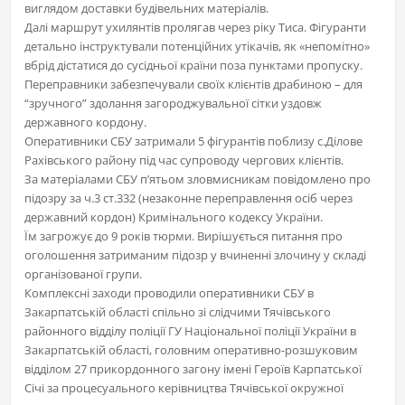
виглядом доставки будівельних матеріалів.
Далі маршрут ухилянтів пролягав через ріку Тиса. Фігуранти
детально інструктували потенційних утікачів, як «непомітно»
вбрід дістатися до сусідньої країни поза пунктами пропуску.
Переправники забезпечували своїх клієнтів драбиною – для
“зручного” здолання загороджувальної сітки уздовж
державного кордону.
Оперативники СБУ затримали 5 фігурантів поблизу с.Ділове
Рахівського району під час супроводу чергових клієнтів.
За матеріалами СБУ п’ятьом зловмисникам повідомлено про
підозру за ч.3 ст.332 (незаконне переправлення осіб через
державний кордон) Кримінального кодексу України.
Їм загрожує до 9 років тюрми. Вирішується питання про
оголошення затриманим підозр у вчиненні злочину у складі
організованої групи.
Комплексні заходи проводили оперативники СБУ в
Закарпатській області спільно зі слідчими Тячівського
районного відділу поліції ГУ Національної поліції України в
Закарпатській області, головним оперативно-розшуковим
відділом 27 прикордонного загону імені Героїв Карпатської
Січі за процесуального керівництва Тячівської окружної