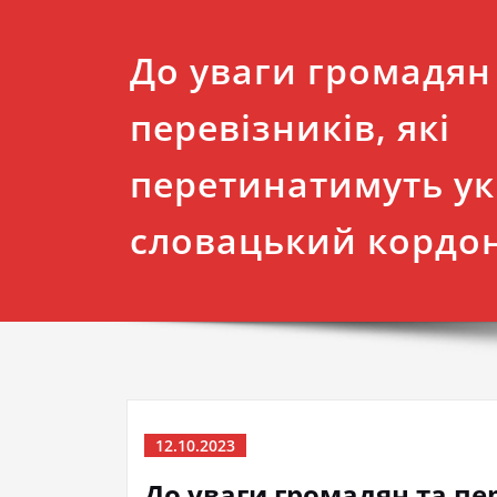
До уваги громадян
перевізників, які
перетинатимуть ук
словацький кордон
12.10.2023
До уваги громадян та пе