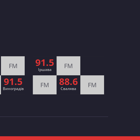
91.5
FM
FM
Іршава
91.5
88.6
FM
FM
Виноградів
Cвалява