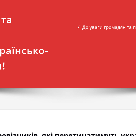
 та
До уваги громадян та п
раїнсько-
!
ревізників, які перетинатимуть ук