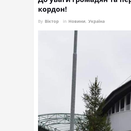
кордон!
By
Віктор
in
Новини
,
Україна