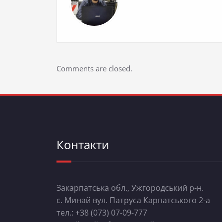
Comments are closed.
Контакти
Закарпатська обл., Ужгородський р-н.
с. Минай вул. Патруса Карпатського 2-а
тел.: +38 (073) 07-09-777