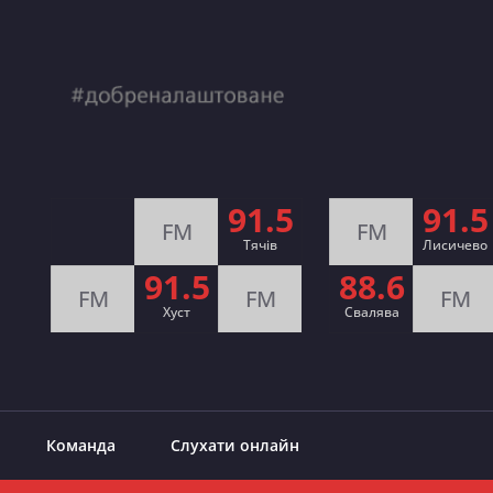
91.5
91.5
FM
FM
Тячів
Лисичево
91.5
88.6
FM
FM
FM
Хуст
Свалява
Команда
Слухати онлайн