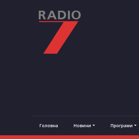
Skip
to
content
RADIO7
#добреналаштоване
Головна
Новини
Програми