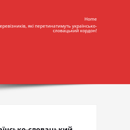
Home
еревізників, які перетинатимуть українсько-
словацький кордон!
раїнсько-словацький