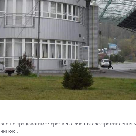
мчасово не працюватиме через відключення електроживлення 
ччиною,.