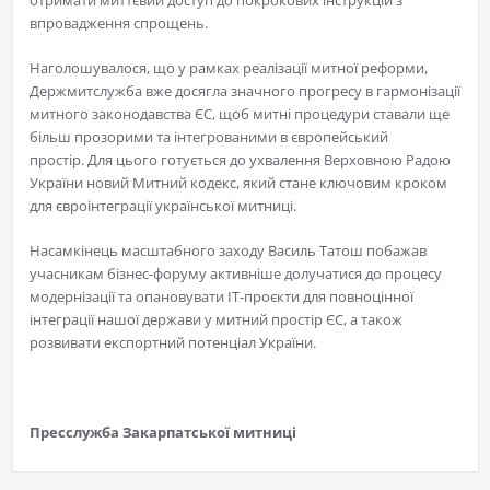
отримати миттєвий доступ до покрокових інструкцій з
впровадження спрощень.
​Наголошувалося, що у рамках реалізації митної реформи,
Держмитслужба вже досягла значного прогресу в гармонізації
митного законодавства ЄС, щоб митні процедури ставали ще
більш прозорими та інтегрованими в європейський
простір. Для цього готується до ухвалення Верховною Радою
України новий Митний кодекс, який стане ключовим кроком
для євроінтеграції української митниці.
​Насамкінець масштабного заходу Василь Татош побажав
учасникам бізнес-форуму активніше долучатися до процесу
модернізації та опановувати ІТ-проєкти для повноцінної
інтеграції нашої держави у митний простір ЄС, а також
розвивати експортний потенціал України.
Пресслужба Закарпатської митниці