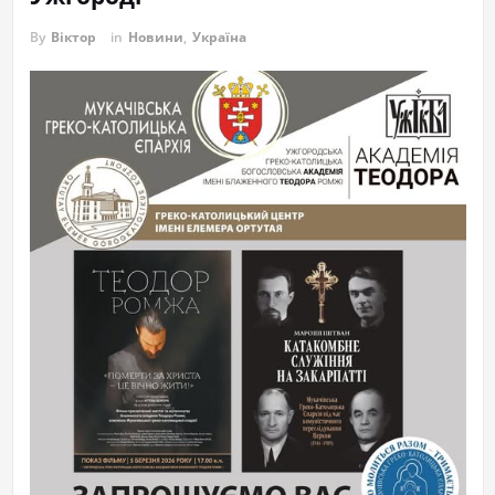
By
Віктор
in
Новини
,
Україна