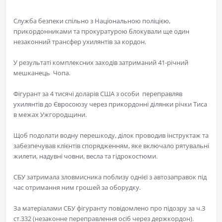
Служба безпеки спільно з Національною поліцією,
прикордонниками та прокуратурою блокували ще один
незаконний трансфер ухилянтів за кордон.
У результаті комплексних заходів затриманий 41-річний
мешканець Чопа.
Фігурант за 4 тисячі доларів США з особи переправляв
ухилянтів до Євросоюзу через прикордонні ділянки річки Тиса
в межах Ужгородщини.
Щоб подолати водну перешкоду, ділок проводив інструктаж та
забезпечував клієнтів спорядженням, яке включало рятувальні
жилети, надувні човни, весла та гідрокостюми.
СБУ затримала
зловмисника
поблизу однієї з автозаправок під
час отримання ним грошей за оборудку.
За матеріалами СБУ
фігуранту
повідомлено про підозру за ч.3
ст.332 (незаконне переправлення осіб через держкордон).