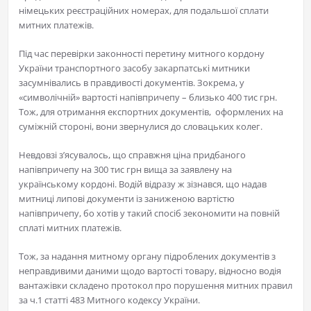
німецьких реєстраційних номерах, для подальшої сплати
митних платежів.
Під час перевірки законності перетину митного кордону
України транспортного засобу закарпатські митники
засумнівались в правдивості документів. Зокрема, у
«символічній» вартості напівпричепу – близько 400 тис грн.
Тож, для отримання експортних документів, оформлених на
суміжній стороні, вони звернулися до словацьких колег.
Невдовзі з’ясувалось, що справжня ціна придбаного
напівпричепу на 300 тис грн вища за заявлену на
українському кордоні. Водій відразу ж зізнався, що надав
митниці липові документи із заниженою вартістю
напівпричепу, бо хотів у такий спосіб зекономити на повній
сплаті митних платежів.
Тож, за надання митному органу підроблених документів з
неправдивими даними щодо вартості товару, відносно водія
вантажівки складено протокол про порушення митних правил
за ч.1 статті 483 Митного кодексу України.