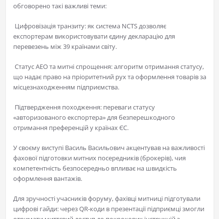
обговорено такі важливі теми:
Цифровізація транзиту: як система NCTS дозволяє
експортерам використовувати єдину декларацію для
перевезень між 39 країнами світу.
Статус АЕО та митні спрощення: алгоритм отримання статусу,
що надає право на пріоритетний рух та оформлення товарів за
місцезнаходженням підприємства.
Підтвердження походження: переваги статусу
«авторизованого експортера» для безперешкодного
отримання преференцій у країнах ЄС.
​У своєму виступі Василь Васильович акцентував на важливості
фахової підготовки митних посередників (брокерів), чия
компетентність безпосередньо впливає на швидкість
оформлення вантажів.
​Для зручності учасників форуму, фахівці митниці підготували
цифрові гайди: через QR-коди в презентації підприємці змогли