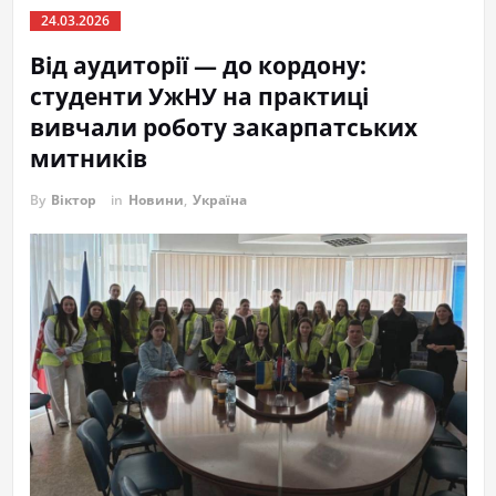
24.03.2026
Від аудиторії — до кордону:
студенти УжНУ на практиці
вивчали роботу закарпатських
митників
By
Віктор
in
Новини
,
Україна