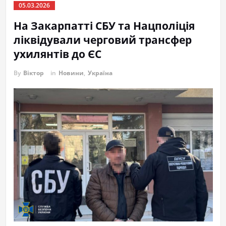
05.03.2026
На Закарпатті СБУ та Нацполіція
ліквідували черговий трансфер
ухилянтів до ЄС
By
Віктор
in
Новини
,
Україна