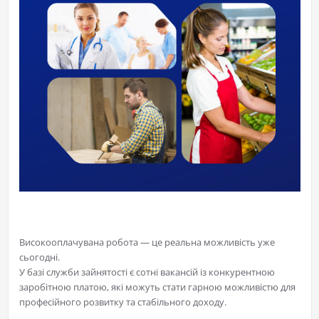
Високооплачувана робота — це реальна можливість уже
сьогодні.
У базі служби зайнятості є сотні вакансій із конкурентною
заробітною платою, які можуть стати гарною можливістю для
професійного розвитку та стабільного доходу.