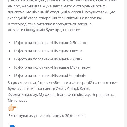
участь в експедиціях до таких міст, як Запоріжжя, Одеса, Київ,
Дніпро, Чернівці та Мукачево з метою створення робіт,
присвячених німецькій спадщині в Україні. Результатом цих
експедицій стало створення серії світлин на полотнах.
В Ужгороді така виставка проводиться вперше.
До уваги відвідувачів буде представлено:
12 фото на полотнах «Німецький Дніпро»
13 фото на полотнах «Німецька Одеса»
12 фото на полотнах «Німецький Київ»
10 фото на полотнах «Німецьке Мукачево»
12 фото на полотнах «Німецькі Чернівці»
За роки реалізації проєкт «Виставки фотографій на полотнах»
були з успіхом проведені в Одесі, Дніпрі, Києві,
Хмельницькому, Мукачеві, Івано-Франківську, Чернівцях та
Миколаєві.
Експонуватимуться світлини до 30 березня.
___