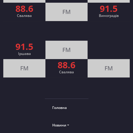
88.6
91.5
FM
Свалява
Виноградів
91.5
FM
Іршава
88.6
FM
FM
Cвалява
Головна
Новини