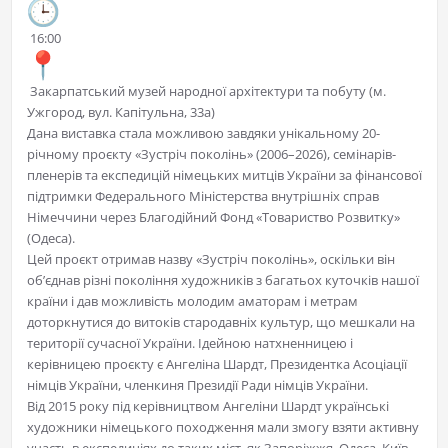
16:00
Закарпатський музей народної архітектури та побуту (м.
Ужгород, вул. Капітульна, 33а)
Дана виставка стала можливою завдяки унікальному 20-
річному проєкту «Зустріч поколінь» (2006–2026), семінарів-
пленерів та експедицій німецьких митців України за фінансової
підтримки Федерального Міністерства внутрішніх справ
Німеччини через Благодійний Фонд «Товариство Розвитку»
(Одеса).
Цей проєкт отримав назву «Зустріч поколінь», оскільки він
об’єднав різні покоління художників з багатьох куточків нашої
країни і дав можливість молодим аматорам і метрам
доторкнутися до витоків стародавніх культур, що мешкали на
території сучасної України. Ідейною натхненницею і
керівницею проєкту є Ангеліна Шардт, Президентка Асоціації
німців України, членкиня Президії Ради німців України.
Від 2015 року під керівництвом Ангеліни Шардт українські
художники німецького походження мали змогу взяти активну