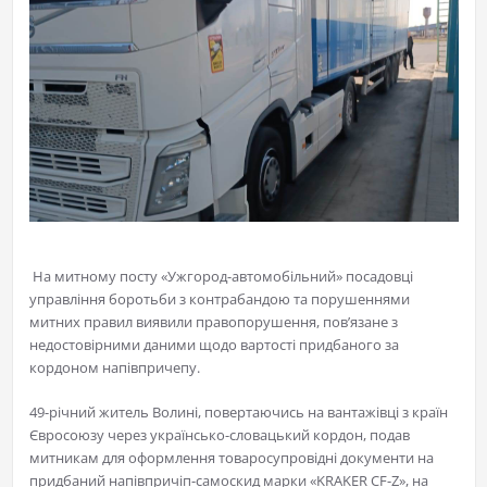
На митному посту «Ужгород-автомобільний» посадовці
управління боротьби з контрабандою та порушеннями
митних правил виявили правопорушення, пов’язане з
недостовірними даними щодо вартості придбаного за
кордоном напівпричепу.
49-річний житель Волині, повертаючись на вантажівці з країн
Євросоюзу через українсько-словацький кордон, подав
митникам для оформлення товаросупровідні документи на
придбаний напівпричіп-самоскид марки «KRAKER CF-Z», на