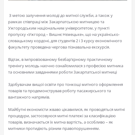
​ З метою залучення молоді до митної служби, а також у
рамках співпраці між Закарпатською митницею та
Ужгородським національним університетом, у пункті
пропуску «Ужгород – Вишнє Нємецьке», що на українсько-
словацькому кордоні, для студентів 2 і 3 курсу економічного
факультету проведена чергова пізнавальна екскурсія.
Відтак, в імпровізованому безбар’єрному практичному
тренінгу молодь наочно ознайомилася з професією митника
та основними завданнями роботи Закарпатської митниці
Здобувачам вищої освіти про тонкощі митного оформлення
товарів та продемонстрував роботу пасажирського та
вантажного напрямів.
Майбутні економісти жваво цікавилися, як проводяться митні
процедури, застосовуюся митні платежі за класифікацією
товарів, визначається їх митна вартість, а особливо – як
митники протидіють різним правопорушенням.