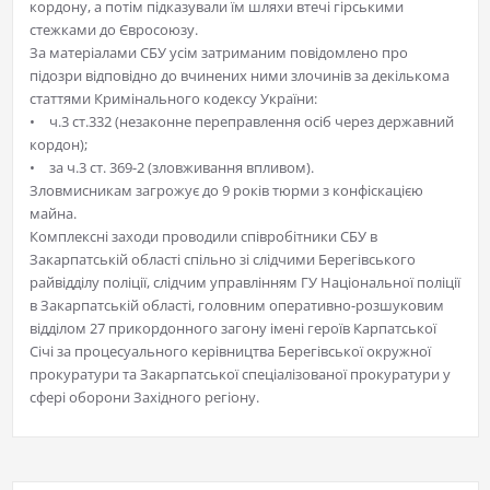
кордону, а потім підказували їм шляхи втечі гірськими
стежками до Євросоюзу.
За матеріалами СБУ усім затриманим повідомлено про
підозри відповідно до вчинених ними злочинів за декількома
статтями Кримінального кодексу України:
• ч.3 ст.332 (незаконне переправлення осіб через державний
кордон);
• за ч.3 ст. 369-2 (зловживання впливом).
Зловмисникам загрожує до 9 років тюрми з конфіскацією
майна.
Комплексні заходи проводили співробітники СБУ в
Закарпатській області спільно зі слідчими Берегівського
райвідділу поліції, слідчим управлінням ГУ Національної поліції
в Закарпатській області, головним оперативно-розшуковим
відділом 27 прикордонного загону імені героїв Карпатської
Січі за процесуального керівництва Берегівської окружної
прокуратури та Закарпатської спеціалізованої прокуратури у
сфері оборони Західного регіону.