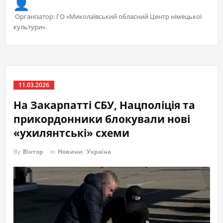
Організатор: ГО «Миколаївський обласний Центр німецької
культури».
11.03.2026
На Закарпатті СБУ, Нацполіція та
прикордонники блокували нові
«ухилянтські» схеми
By
Віктор
in
Новини
,
Україна