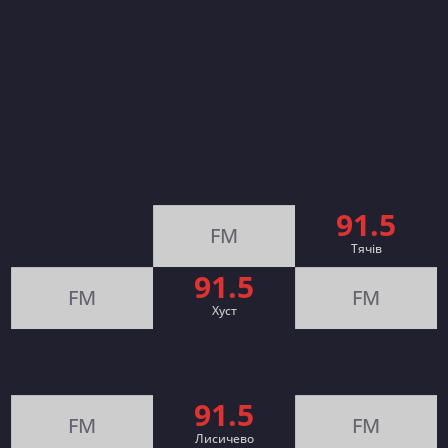
91.5
FM
Тячів
91.5
FM
FM
Хуст
91.5
FM
FM
Лисичево