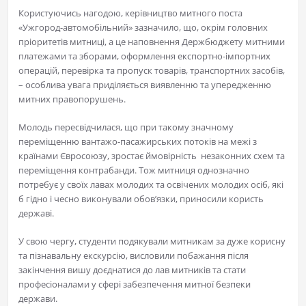
Користуючись нагодою, керівництво митного поста
«Ужгород-автомобільний» зазначило, що, окрім головних
пріоритетів митниці, а це наповнення Держбюджету митними
платежами та зборами, оформлення експортно-імпортних
операцій, перевірка та пропуск товарів, транспортних засобів,
– особлива увага приділяється виявленню та упередженню
митних правопорушень.
Молодь пересвідчилася, що при такому значному
переміщенню вантажо-пасажирських потоків на межі з
країнами Євросоюзу, зростає ймовірність незаконних схем та
переміщення контрабанди. Тож митниця однозначно
потребує у своїх лавах молодих та освічених молодих осіб, які
б гідно і чесно виконували обов’язки, приносили користь
державі.
У свою чергу, студенти подякували митникам за дуже корисну
та пізнавальну екскурсію, висловили побажання після
закінчення вишу доєднатися до лав митників та стати
професіоналами у сфері забезпечення митної безпеки
держави.