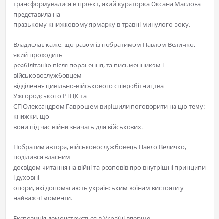
трансформувалися в проєкт, який кураторка Оксана Маслова
представила на
празькому книжковому ярмарку в травні минулого року.
Владислав каже, що разом із побратимом Павлом Величко,
який проходить
реабілітацію після поранення, та письменником і
військовослужбовцем
відділення цивільно-військового співробітництва
Ужгородського РТЦК та
СП Олександром Гаврошем вирішили поговорити на цю тему:
книжки, що
вони під час війни значать для військових.
Побратим автора, військовослужбовець Павло Величко,
поділився власним
досвідом читання на війні та розповів про внутрішні принципи
і духовні
опори, які допомагають українським воїнам вистояти у
найважчі моменти.
Експозиція демонструється в Україні вперше.