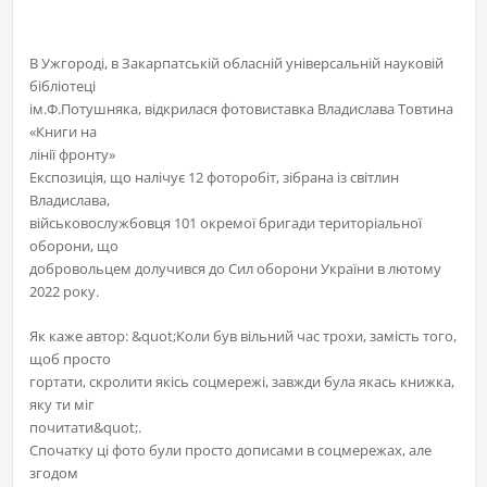
В Ужгороді, в Закарпатській обласній універсальній науковій
бібліотеці
ім.Ф.Потушняка, відкрилася фотовиставка Владислава Товтина
«Книги на
лінії фронту»
Експозиція, що налічує 12 фоторобіт, зібрана із світлин
Владислава,
військовослужбовця 101 окремої бригади територіальної
оборони, що
добровольцем долучився до Сил оборони України в лютому
2022 року.
Як каже автор: &quot;Коли був вільний час трохи, замість того,
щоб просто
гортати, скролити якісь соцмережі, завжди була якась книжка,
яку ти міг
почитати&quot;.
Спочатку ці фото були просто дописами в соцмережах, але
згодом