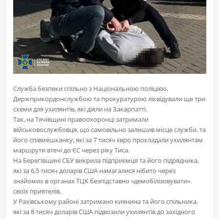
Служба безпеки спільно з Національною поліцією,
Держприкордонслужбою та прокуратурою ліквідували ще три
схеми для ухилянтів, які діяли на Закарпатті.
Так, на Тячівщині правоохоронці затримали
військовослужбовця, що самовільно залишив місце служби, та
його співмешканку, які за 7 тисяч євро прокладали ухилянтам
маршрути втечі до ЄС через ріку Тиса.
На Берегівщині СБУ викрила підприємця та його підрядника,
які за 6,5 тисяч доларів США намагалися нібито через
знайомих в органах ТЦК безпідставно «демобілізовувати»
своїх приятелів.
У Рахівському районі затримано киянина та його спільника,
які за 8 тисяч доларів США підвозили ухилянтів до західного