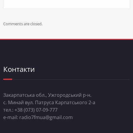
Comments are closed.
Контакти
Закарпатська обл., Ужгородський р-н.
с. Минай вул. Патруса Карпатського 2-а
тел.: +38 (073) 07-09-777
e-mail: radio7fmua@gmail.com