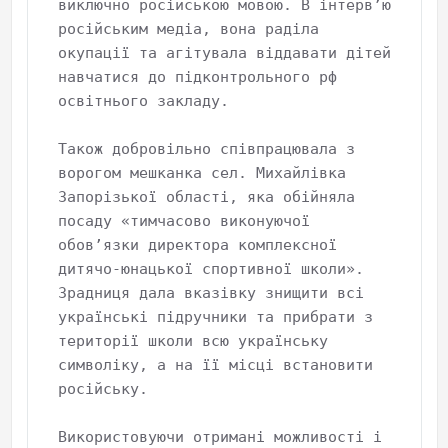
виключно російською мовою. В інтерв’ю 
російським медіа, вона раділа 
окупації та агітувала віддавати дітей 
навчатися до підконтрольного рф 
освітнього закладу.

Також добровільно співпрацювала з 
ворогом мешканка сел. Михайлівка 
Запорізької області, яка обійняла 
посаду «тимчасово виконуючої 
обов’язки директора комплексної 
дитячо-юнацької спортивної школи». 
Зрадниця дала вказівку знищити всі 
українські підручники та прибрати з 
території школи всю українську 
символіку, а на її місці встановити 
російську.

Використовуючи отримані можливості і 