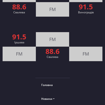
88.6
91.5
FM
Свалява
Виноградів
91.5
FM
Іршава
88.6
FM
FM
Cвалява
Головна
Новини