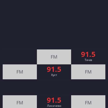
91.5
FM
Тячів
91.5
FM
FM
Хуст
91.5
FM
FM
Лисичево