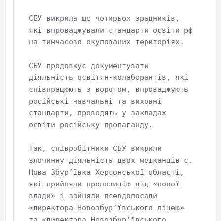
СБУ викрила ще чотирьох зрадників, 
які впроваджували стандарти освіти рф 
на тимчасово окупованих територіях.

СБУ продовжує документувати 
діяльність освітян-колаборантів, які 
співпрацюють з ворогом, впроваджують 
російські навчальні та виховні 
стандарти, проводять у закладах 
освіти російську пропаганду.

Так, співробітники СБУ викрили 
злочинну діяльність двох мешканців с. 
Нова Збурʼївка Херсонської області, 
які прийняли пропозицію від «нової 
влади» і зайняли псевдопосади 
«директора Новозбур’ївського ліцею» 
та «директора Новозбур’ївського 